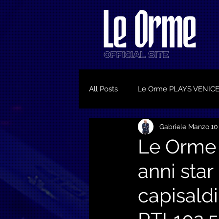
All Posts
Le Orme PLAYS VENIC
Gabriele Manzo
10
Le Orme 
anni star 
capisaldi