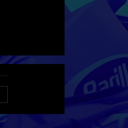
rme festeggiano 60
 con un omaggio a
zia di ANSA.it