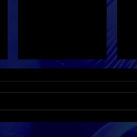
Padova, Le Orme
Le O
festeggiano 60 anni di
anni
attività con un concerto al
Vene